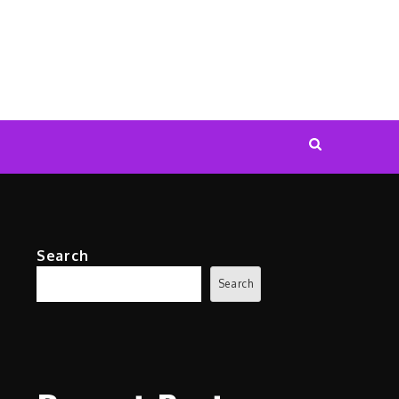
Search
Search