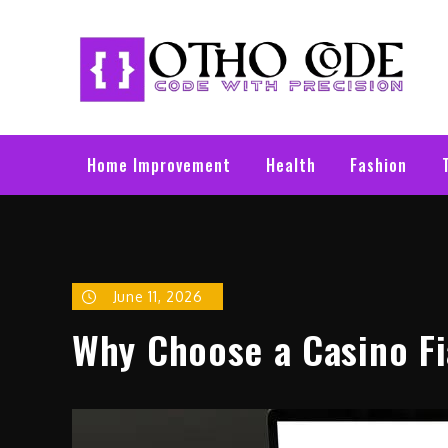
Skip
Ot
to
Code
content
Home Improvement
Health
Fashion
June 11, 2026
Why Choose a Casino Fi