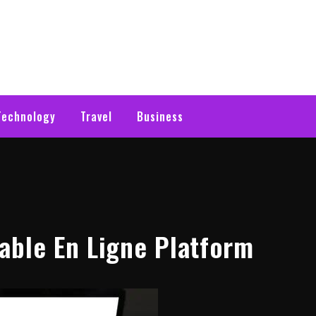
ho Code
 with Precision
Technology
Travel
Business
able En Ligne Platform