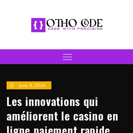
Skip
to
content
Otho Code
Code with Precision
Menu
June 11, 2026
Les innovations qui
améliorent le casino en
ligne paiement rapide