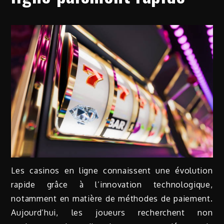
Les casinos en ligne connaissent une évolution
rapide grâce à l’innovation technologique,
notamment en matière de méthodes de paiement.
Aujourd’hui, les joueurs recherchent non