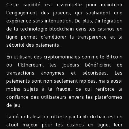
Cette rapidité est essentielle pour maintenir
l’engagement des joueurs, qui souhaitent une
expérience sans interruption. De plus, l’intégration
de la technologie blockchain dans les casinos en
ligne permet d’améliorer la transparence et la
sécurité des paiements.
En utilisant des cryptomonnaies comme le Bitcoin
ou l’Ethereum, les joueurs bénéficient de
transactions anonymes et sécurisées. Les
paiements sont non seulement rapides, mais aussi
moins sujets à la fraude, ce qui renforce la
confiance des utilisateurs envers les plateformes
de jeu.
La décentralisation offerte par la blockchain est un
atout majeur pour les casinos en ligne, leur