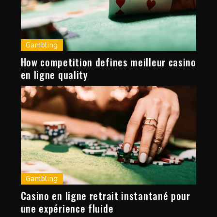
Gambling
How competition defines meilleur casino
en ligne quality
Gambling
Casino en ligne retrait instantané pour
une expérience fluide