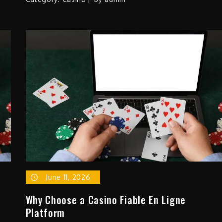
June 11, 2026
Why Choose a Casino Fiable En Ligne
Platform