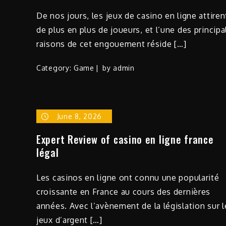
De nos jours, les jeux de casino en ligne attiren
de plus en plus de joueurs, et l’une des principa
raisons de cet engouement réside […]
Category:
Game
by
admin
June 8, 2026
Expert Review of casino en ligne france
légal
Les casinos en ligne ont connu une popularité
croissante en France au cours des dernières
années. Avec l’avènement de la législation sur l
jeux d’argent […]