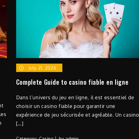
July 21, 2026
t
Complete Guide to casino fiable en ligne
Dans l’univers du jeu en ligne, il est essentiel de
nt
choisir un casino fiable pour garantir une
les
expérience de jeu sécurisée et agréable. Un casin
e
[…]
Category:
Casino
by
admin