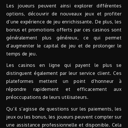
Les joueurs peuvent ainsi explorer différentes
options, découvrir de nouveaux jeux et profiter
d’une expérience de jeu enrichissante. De plus, les
bonus et promotions offerts par ces casinos sont
généralement plus généreux, ce qui permet
d’augmenter le capital de jeu et de prolonger le
temps de jeu.
Les casinos en ligne qui payent le plus se
distinguent également par leur service client. Ces
plateformes mettent un point d’honneur à
répondre rapidement et efficacement aux
préoccupations de leurs utilisateurs.
Qu’il s’agisse de questions sur les paiements, les
jeux ou les bonus, les joueurs peuvent compter sur
une assistance professionnelle et disponible. Cela