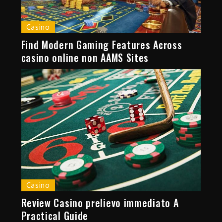
Casino
Find Modern Gaming Features Across
casino online non AAMS Sites
Casino
Review Casino prelievo immediato A
Practical Guide