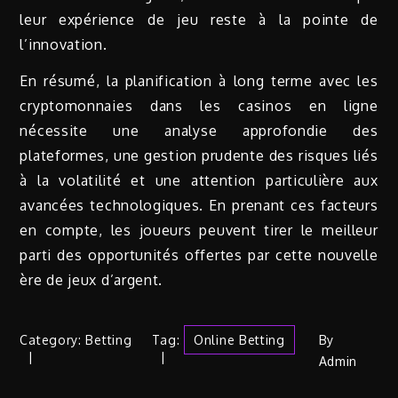
leur expérience de jeu reste à la pointe de
l’innovation.
En résumé, la planification à long terme avec les
cryptomonnaies dans les casinos en ligne
nécessite une analyse approfondie des
plateformes, une gestion prudente des risques liés
à la volatilité et une attention particulière aux
avancées technologiques. En prenant ces facteurs
en compte, les joueurs peuvent tirer le meilleur
parti des opportunités offertes par cette nouvelle
ère de jeux d’argent.
Category:
Betting
Tag:
Online Betting
By
Admin