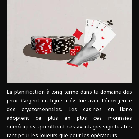
La planification à long terme dans le domaine des
jeux d’argent en ligne a évolué avec l’émergence
des cryptomonnaies. Les casinos en ligne
adoptent de plus en plus ces monnaies
numériques, qui offrent des avantages significatifs
tant pour les joueurs que pour les opérateurs.