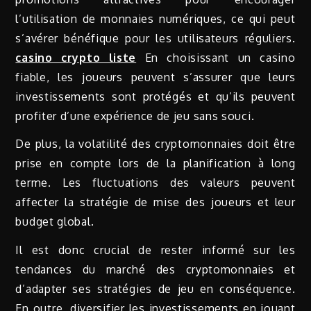
l’utilisation de monnaies numériques, ce qui peut
s’avérer bénéfique pour les utilisateurs réguliers.
casino crypto liste
En choisissant un casino
fiable, les joueurs peuvent s’assurer que leurs
investissements sont protégés et qu’ils peuvent
profiter d’une expérience de jeu sans souci.
De plus, la volatilité des cryptomonnaies doit être
prise en compte lors de la planification à long
terme. Les fluctuations des valeurs peuvent
affecter la stratégie de mise des joueurs et leur
budget global.
Il est donc crucial de rester informé sur les
tendances du marché des cryptomonnaies et
d’adapter ses stratégies de jeu en conséquence.
En outre, diversifier les investissements en jouant