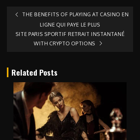
Post
THE BENEFITS OF PLAYING AT CASINO EN
LIGNE QUI PAYE LE PLUS
navigation
SITE PARIS SPORTIF RETRAIT INSTANTANÉ
WITH CRYPTO OPTIONS
Related Posts