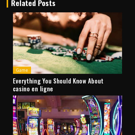
Related Posts
Game
Everything You Should Know About
casino en ligne