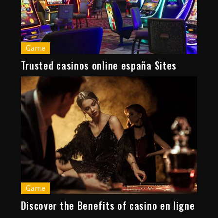
Game
Trusted casinos online españa Sites
Game
Discover the Benefits of casino en ligne