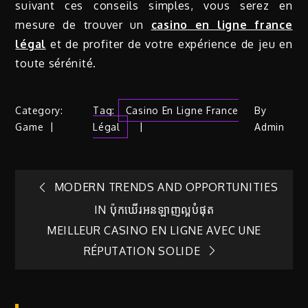
suivant ces conseils simples, vous serez en
mesure de trouver un
casino en ligne france
légal
et de profiter de votre expérience de jeu en
toute sérénité.
Category:
Tag:
Casino En Ligne France
By
Game
Légal
Admin
Post
MODERN TRENDS AND OPPORTUNITIES
IN ប៉ុកឃើរអនឡាញល្អបំផុត
navigation
MEILLEUR CASINO EN LIGNE AVEC UNE
RÉPUTATION SOLIDE