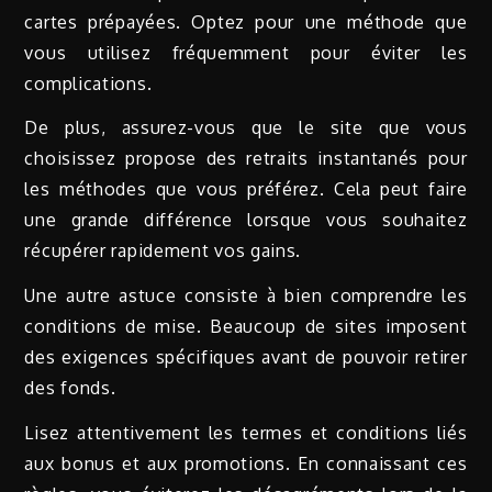
cartes prépayées. Optez pour une méthode que
vous utilisez fréquemment pour éviter les
complications.
De plus, assurez-vous que le site que vous
choisissez propose des retraits instantanés pour
les méthodes que vous préférez. Cela peut faire
une grande différence lorsque vous souhaitez
récupérer rapidement vos gains.
Une autre astuce consiste à bien comprendre les
conditions de mise. Beaucoup de sites imposent
des exigences spécifiques avant de pouvoir retirer
des fonds.
Lisez attentivement les termes et conditions liés
aux bonus et aux promotions. En connaissant ces