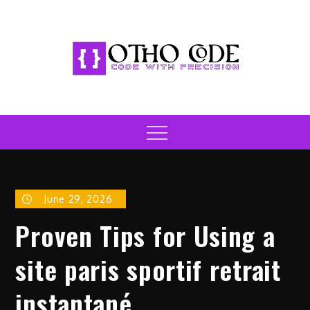
Skip
to
content
Otho Code
Code with Precision
Menu
June 29, 2026
Proven Tips for Using a
site paris sportif retrait
instantané