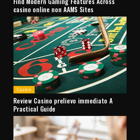
Find Modern Gaming Features Across
casino online non AAMS Sites
Casino
Review Casino prelievo immediato A
Practical Guide