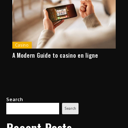
Casino
A Modern Guide to casino en ligne
Search
Search
Recent Posts