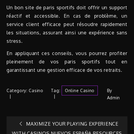
Un bon site de paris sportifs doit offrir un support
réactif et accessible. En cas de problème, un
service client efficace peut résoudre rapidement
les situations, assurant ainsi une expérience sans
stress.
En appliquant ces conseils, vous pourrez profiter
pleinement de vos paris sportifs tout en
garantissant une gestion efficace de vos retraits.
Category:
Casino
Tag:
Online Casino
By
Admin
Post
MAXIMIZE YOUR PLAYING EXPERIENCE
WITH CASINOS NUEVOS ESPAÑA RESOURCES