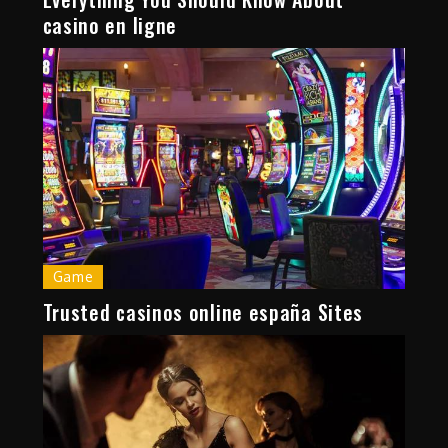
casino en ligne
Game
Trusted casinos online españa Sites