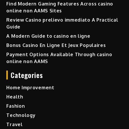
Find Modern Gaming Features Across casino
online non AAMS Sites
Review Casino prelievo immediato A Practical
Guide
A Modern Guide to casino en ligne
Bonus Casino En Ligne Et Jeux Populaires
Payment Options Available Through casino
online non AAMS
Categories
Home Improvement
Health
Fashion
Technology
Travel