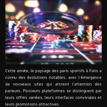
Cette année, le paysage des paris sportifs à Paris a
connu des évolutions notables, avec l’émergence
de nouveaux sites qui attirent l’attention des
parieurs. Plusieurs plateformes se distinguent par
leurs offres variées, leurs interfaces conviviales et
leurs promotions attractives.