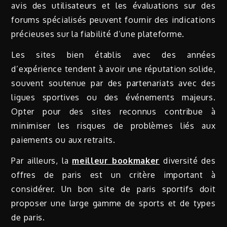
avis des utilisateurs et les évaluations sur des
forums spécialisés peuvent fournir des indications
précieuses sur la fiabilité d’une plateforme.
Les sites bien établis avec des années
d’expérience tendent à avoir une réputation solide,
souvent soutenue par des partenariats avec des
ligues sportives ou des événements majeurs.
Opter pour des sites reconnus contribue à
minimiser les risques de problèmes liés aux
paiements ou aux retraits.
Par ailleurs, la
meilleur bookmaker
diversité des
offres de paris est un critère important à
considérer. Un bon site de paris sportifs doit
proposer une large gamme de sports et de types
de paris.