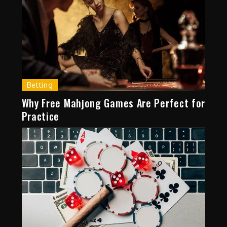
Betting
Why Free Mahjong Games Are Perfect for
Practice