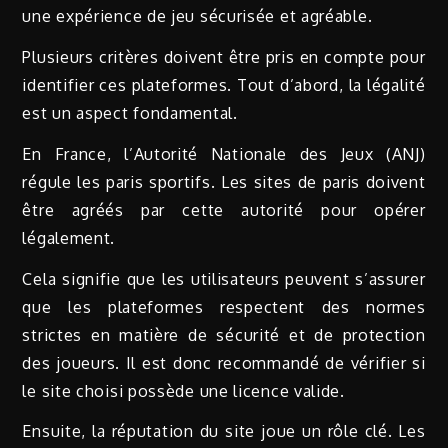
une expérience de jeu sécurisée et agréable.
Plusieurs critères doivent être pris en compte pour
identifier ces plateformes. Tout d’abord, la légalité
est un aspect fondamental.
En France, l’Autorité Nationale des Jeux (ANJ)
régule les paris sportifs. Les sites de paris doivent
être agréés par cette autorité pour opérer
légalement.
Cela signifie que les utilisateurs peuvent s’assurer
que les plateformes respectent des normes
strictes en matière de sécurité et de protection
des joueurs. Il est donc recommandé de vérifier si
le site choisi possède une licence valide.
Ensuite, la réputation du site joue un rôle clé. Les