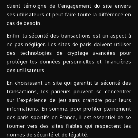
client témoigne de l’engagement du site envers
ses utilisateurs et peut faire toute la différence en
cas de besoin.
Enfin, la sécurité des transactions est un aspect à
ne pas négliger. Les sites de paris doivent utiliser
des technologies de cryptage avancées pour
protéger les données personnelles et financières
des utilisateurs.
En choisissant un site qui garantit la sécurité des
transactions, les parieurs peuvent se concentrer
sur l’expérience de jeu sans craindre pour leurs
informations. En somme, pour profiter pleinement
des paris sportifs en France, il est essentiel de se
tourner vers des sites fiables qui respectent les
normes de sécurité et de légalité.