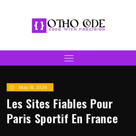
Skip
to
content
Otho Code
Code with Precision
Menu
May 18, 2026
Les Sites Fiables Pour
Paris Sportif En France