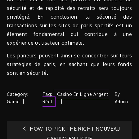
sécurité et de rapidité des retraits sera toujours
privilégié. En conclusion, la sécurité des
transactions sur les sites de paris sportifs est un
élément fondamental qui contribue à une
expérience utilisateur optimale.
Les parieurs peuvent ainsi se concentrer sur leurs
stratégies de paris, en sachant que leurs fonds
sont en sécurité.
Category:
Tag:
Casino En Ligne Argent
By
Game
Réel
Admin
Post
HOW TO PICK THE RIGHT NOUVEAU
CASINO EN LIGNE