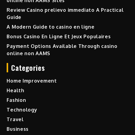
online non AAMS Sites
Review Casino prelievo immediato A Practical
Guide
A Modern Guide to casino en ligne
Bonus Casino En Ligne Et Jeux Populaires
Payment Options Available Through casino
online non AAMS
Categories
Home Improvement
Health
Fashion
Technology
Travel
Business