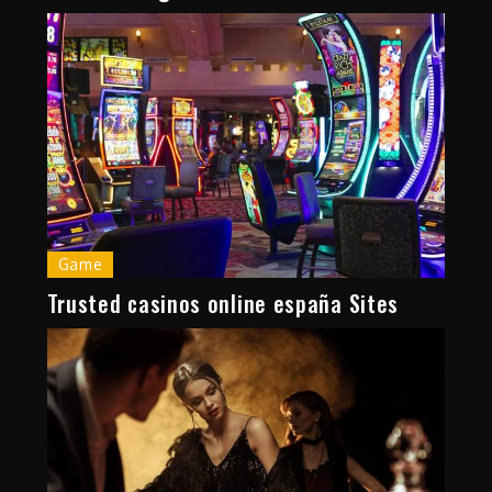
Game
Trusted casinos online españa Sites