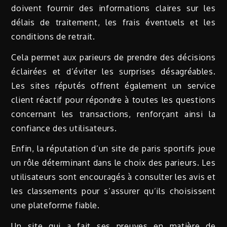
doivent fournir des informations claires sur les
délais de traitement, les frais éventuels et les
conditions de retrait.
Cela permet aux parieurs de prendre des décisions
éclairées et d’éviter les surprises désagréables.
Les sites réputés offrent également un service
client réactif pour répondre à toutes les questions
concernant les transactions, renforçant ainsi la
confiance des utilisateurs.
Enfin, la réputation d’un site de paris sportifs joue
un rôle déterminant dans le choix des parieurs. Les
utilisateurs sont encouragés à consulter les avis et
les classements pour s’assurer qu’ils choisissent
une plateforme fiable.
Un site qui a fait ses preuves en matière de