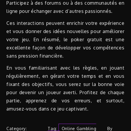
Participez à des forums ou à des communautés en
ligne pour échanger avec d’autres passionnés.
Ces interactions peuvent enrichir votre expérience
et vous donner des idées nouvelles pour améliorer
votre jeu. En résumé, le poker gratuit est une
excellente façon de développer vos compétences
sans pression financière.
En vous familiarisant avec les règles, en jouant
régulièrement, en gérant votre temps et en vous
fixant des objectifs, vous serez sur la bonne voie
pour devenir un joueur averti. Profitez de chaque
partie, apprenez de vos erreurs, et surtout,
amusez-vous dans ce jeu captivant.
Category:
Tag:
Online Gambling
By