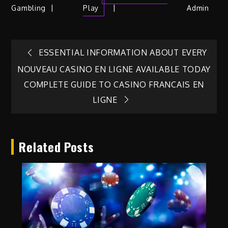
Gambling
Play
Admin
Post
ESSENTIAL INFORMATION ABOUT EVERY
NOUVEAU CASINO EN LIGNE AVAILABLE TODAY
navigation
COMPLETE GUIDE TO CASINO FRANCAIS EN
LIGNE
Related Posts