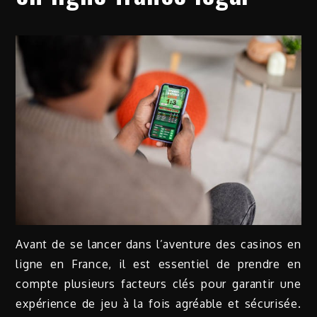
Avant de se lancer dans l’aventure des casinos en
ligne en France, il est essentiel de prendre en
compte plusieurs facteurs clés pour garantir une
expérience de jeu à la fois agréable et sécurisée.