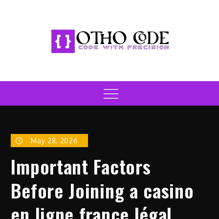
Skip
to
content
Otho Code
Code with Precision
Menu
May 28, 2026
Important Factors
Before Joining a casino
en ligne france légal