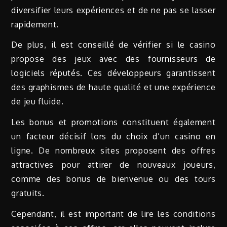
diversifier leurs expériences et de ne pas se lasser
rapidement.
De plus, il est conseillé de vérifier si le casino
propose des jeux avec des fournisseurs de
logiciels réputés. Ces développeurs garantissent
des graphismes de haute qualité et une expérience
de jeu fluide.
Les bonus et promotions constituent également
un facteur décisif lors du choix d’un casino en
ligne. De nombreux sites proposent des offres
attractives pour attirer de nouveaux joueurs,
comme des bonus de bienvenue ou des tours
gratuits.
Cependant, il est important de lire les conditions