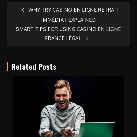
Post
WHY TRY CASINO EN LIGNE RETRAIT
IMMÉDIAT EXPLAINED
navigation
SMART TIPS FOR USING CASINO EN LIGNE
FRANCE LÉGAL
Related Posts