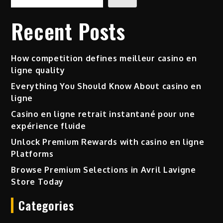
Recent Posts
How competition defines meilleur casino en
ligne quality
Everything You Should Know About casino en
ligne
Casino en ligne retrait instantané pour une
expérience fluide
Unlock Premium Rewards with casino en ligne
Platforms
Browse Premium Selections in Avril Lavigne
Store Today
Categories