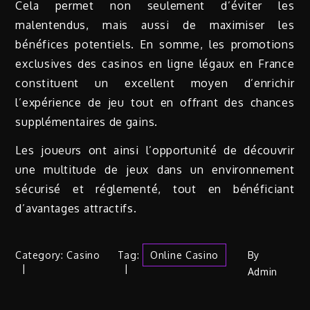
Cela permet non seulement d’éviter les
malentendus, mais aussi de maximiser les
bénéfices potentiels. En somme, les promotions
exclusives des casinos en ligne légaux en France
constituent un excellent moyen d’enrichir
l’expérience de jeu tout en offrant des chances
supplémentaires de gains.
Les joueurs ont ainsi l’opportunité de découvrir
une multitude de jeux dans un environnement
sécurisé et réglementé, tout en bénéficiant
d’avantages attractifs.
Category:
Casino
Tag:
Online Casino
By
Admin