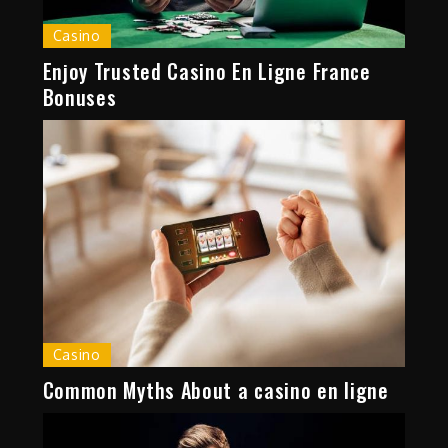
Casino
Enjoy Trusted Casino En Ligne France
Bonuses
Casino
Common Myths About a casino en ligne