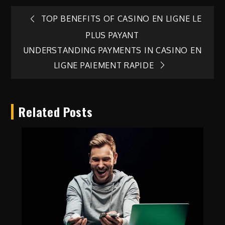
Post
TOP BENEFITS OF CASINO EN LIGNE LE
PLUS PAYANT
navigation
UNDERSTANDING PAYMENTS IN CASINO EN
LIGNE PAIEMENT RAPIDE
Related Posts