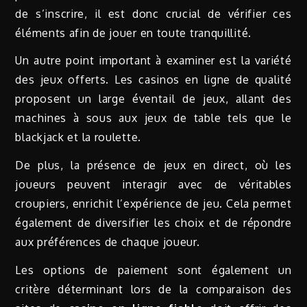
de s’inscrire, il est donc crucial de vérifier ces
éléments afin de jouer en toute tranquillité.
Un autre point important à examiner est la variété
des jeux offerts. Les casinos en ligne de qualité
proposent un large éventail de jeux, allant des
machines à sous aux jeux de table tels que le
blackjack et la roulette.
De plus, la présence de jeux en direct, où les
joueurs peuvent interagir avec de véritables
croupiers, enrichit l’expérience de jeu. Cela permet
également de diversifier les choix et de répondre
aux préférences de chaque joueur.
Les options de paiement sont également un
critère déterminant lors de la comparaison des