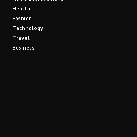
n
Health
Fashion
Technology
t
e
Travel
t
Business
s
s
s
e
s
e