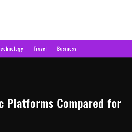
ho Code
 with Precision
Technology
Travel
Business
yc Platforms Compared for