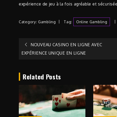
expérience de jeu à la fois agréable et sécurisée
Category:
Gambling
Tag:
Online Gambling
Post
NOUVEAU CASINO EN LIGNE AVEC
EXPÉRIENCE UNIQUE EN LIGNE
navigation
Related Posts