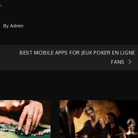
.
By
Admin
BEST MOBILE APPS FOR JEUX POKER EN LIGNE
FANS