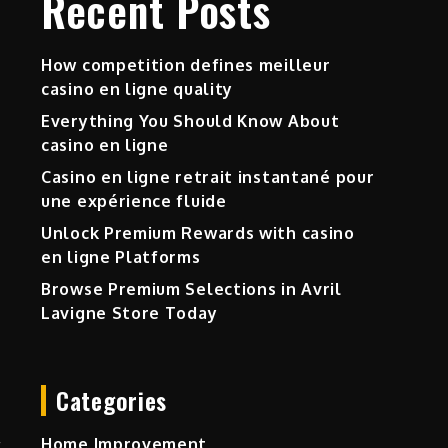
Recent Posts
How competition defines meilleur
casino en ligne quality
Everything You Should Know About
casino en ligne
Casino en ligne retrait instantané pour
une expérience fluide
Unlock Premium Rewards with casino
en ligne Platforms
Browse Premium Selections in Avril
Lavigne Store Today
Categories
Home Improvement
r