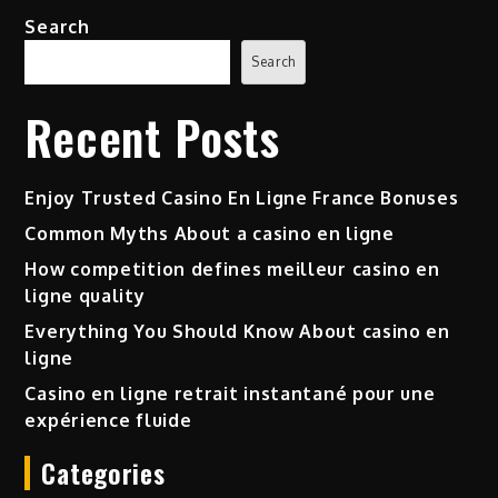
Search
Search
Recent Posts
Enjoy Trusted Casino En Ligne France Bonuses
Common Myths About a casino en ligne
How competition defines meilleur casino en
ligne quality
Everything You Should Know About casino en
ligne
Casino en ligne retrait instantané pour une
expérience fluide
Categories