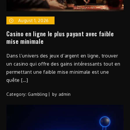
August 1, 2026
Casino en ligne le plus payant avec faible
mise minimale
Dans l’univers des jeux d’argent en ligne, trouver
un casino qui offre des gains intéressants tout en
permettant une faible mise minimale est une
quête […]
Category:
Gambling
by
admin