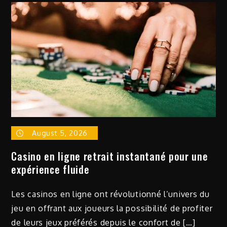
August 5, 2026
Casino en ligne retrait instantané pour une
expérience fluide
Les casinos en ligne ont révolutionné l’univers du
jeu en offrant aux joueurs la possibilité de profiter
de leurs jeux préférés depuis le confort de […]