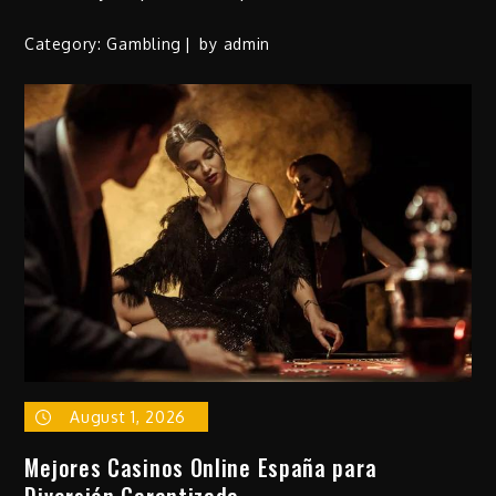
Category:
Gambling
by
admin
August 1, 2026
Mejores Casinos Online España para
Diversión Garantizada