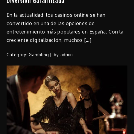
En la actualidad, los casinos online se han
convertido en una de las opciones de
entretenimiento más populares en España. Con la
creciente digitalización, muchos […]
Category:
Gambling
by
admin