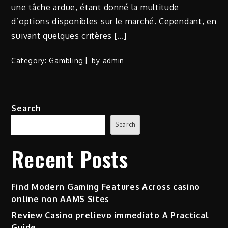
une tâche ardue, étant donné la multitude
d’options disponibles sur le marché. Cependant, en
suivant quelques critères […]
Category:
Gambling
by
admin
Search
Search
Recent Posts
Find Modern Gaming Features Across casino
online non AAMS Sites
Review Casino prelievo immediato A Practical
Guide