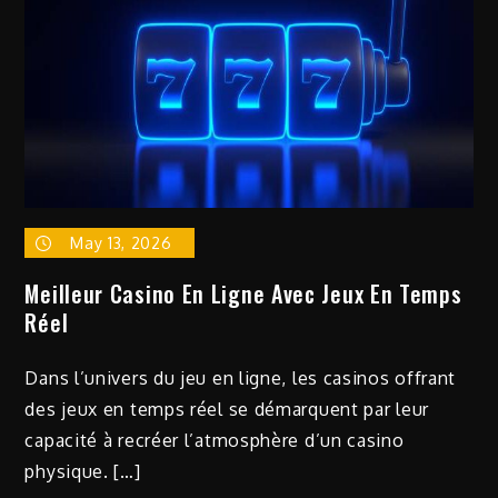
May 13, 2026
Meilleur Casino En Ligne Avec Jeux En Temps
Réel
Dans l’univers du jeu en ligne, les casinos offrant
des jeux en temps réel se démarquent par leur
capacité à recréer l’atmosphère d’un casino
physique. […]