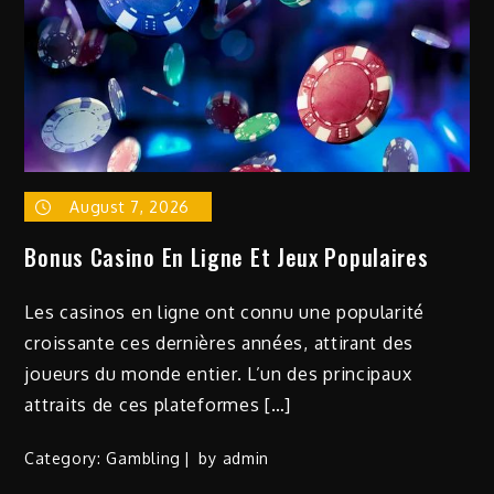
August 7, 2026
Bonus Casino En Ligne Et Jeux Populaires
Les casinos en ligne ont connu une popularité
croissante ces dernières années, attirant des
joueurs du monde entier. L’un des principaux
attraits de ces plateformes […]
Category:
Gambling
by
admin