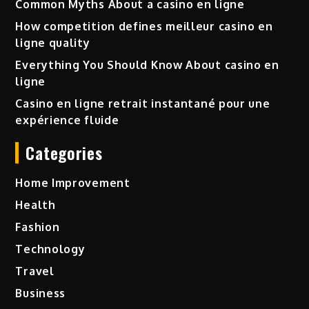
Common Myths About a casino en ligne
How competition defines meilleur casino en
ligne quality
Everything You Should Know About casino en
ligne
Casino en ligne retrait instantané pour une
expérience fluide
Categories
Home Improvement
Health
Fashion
Technology
Travel
Business