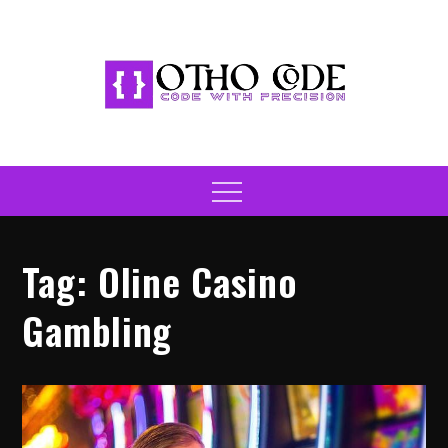
Skip
to
content
Otho Code
Code with Precision
Menu
Tag:
Oline Casino
Gambling