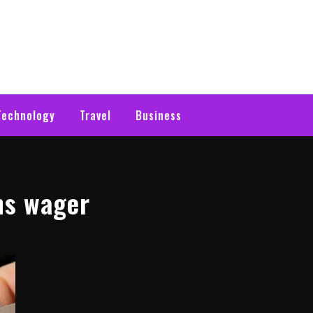
ho Code
 with Precision
Technology
Travel
Business
ns wager