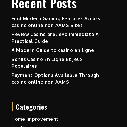
Recent Posts
Find Modern Gaming Features Across
casino online non AAMS Sites
Review Casino prelievo immediato A
Practical Guide
A Modern Guide to casino en ligne
Bonus Casino En Ligne Et Jeux
Populaires
Payment Options Available Through
casino online non AAMS
Categories
Home Improvement