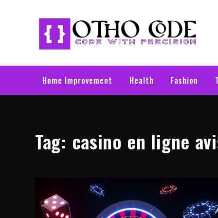
Skip
Ot
to
Code
content
Home Improvement
Health
Fashion
Tag:
casino en ligne avi