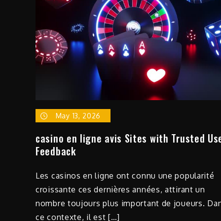
May 13, 2026
casino en ligne avis Sites with Trusted Us
Feedback
Les casinos en ligne ont connu une popularité
croissante ces dernières années, attirant un
nombre toujours plus important de joueurs. Da
ce contexte, il est […]