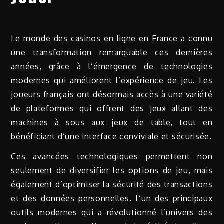
Le monde des casinos en ligne en France a connu
une transformation remarquable ces dernières
années, grâce à l’émergence de technologies
modernes qui améliorent l’expérience de jeu. Les
joueurs français ont désormais accès à une variété
de plateformes qui offrent des jeux allant des
machines à sous aux jeux de table, tout en
bénéficiant d’une interface conviviale et sécurisée.
Ces avancées technologiques permettent non
seulement de diversifier les options de jeu, mais
également d’optimiser la sécurité des transactions
et des données personnelles. L’un des principaux
outils modernes qui a révolutionné l’univers des